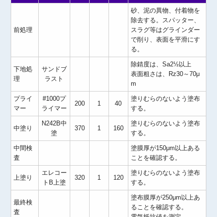
砂、泥の異物、付着物を
除去する。スパッター、
前処理
スラグ等はグラインダー
で削り、表面を平滑にす
る。
除錆度は、Sa2½以上
下地処
サンドブ
表面粗さは、Rz30～70μ
理
ラスト
m
プライ
#1000プ
塗りむらのないよう塗布
200
1
40
マー
ライマー
する。
N242B中
塗りむらのないよう塗布
中塗り
370
1
160
塗
する。
中間検
塗膜厚が150μm以上ある
査
ことを確認する。
エレコー
塗りむらのないよう塗布
上塗り
320
1
120
トB上塗
する。
塗布膜厚が250μm以上あ
最終検
ることを確認する。
査
電気抵抗値を測定