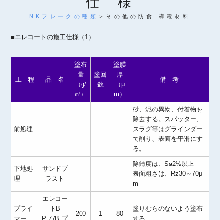
仕 様
NKフレークの種類
＞その他の防食 導電材料
■エレコートの施工仕様（1）
塗布
塗膜
量
塗回
厚
工 程
品 名
備 考
（g/
数
（μ
㎡）
m）
砂、泥の異物、付着物を
除去する。スパッター、
前処理
スラグ等はグラインダー
で削り、表面を平滑にす
る。
除錆度は、Sa2½以上
下地処
サンドブ
表面粗さは、Rz30～70μ
理
ラスト
m
エレコー
プライ
トB
塗りむらのないよう塗布
200
1
80
マー
P-77B プ
する。