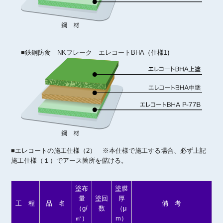
■鉄鋼防食 NKフレーク エレコートBHA（仕様1)
■エレコートの施工仕様（2） ※本仕様で施工する場合、必ず上記
施工仕様（１）でアース箇所を儲ける。
塗布
塗膜
量
塗回
厚
工 程
品 名
備 考
（g/
数
（μ
㎡）
m）