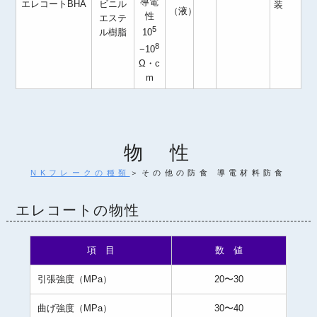
導電
エレコートBHA
ビニル
装
（液）
性
エステ
5
ル樹脂
10
8
−10
Ω・c
m
物 性
NKフレークの種類
＞その他の防食 導電材料防食
エレコートの物性
項 目
数 値
引張強度（MPa）
20〜30
曲げ強度（MPa）
30〜40