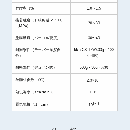
伸び率（%）
1.0〜1.5
接着強度（引張剪断SS400）
20〜30
（MPa)
塗膜硬度（バーコル硬度）
30〜40
耐衝撃性（テーバー摩擦係
55（CS-17W500g・100
数）
0回転）
耐衝撃性（デュポン式）
500g・30cm合格
-5
熱膨張係数（/℃）
2.3×10
熱伝導率（Kcal/m.h.℃）
0.15
5〜8
電気抵抗（Ω・cm）
10