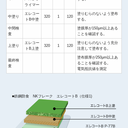
ライマー
エレコー
塗りむらのないよう塗布
中塗り
320
1
120
トB中塗
する。
中間検
塗膜厚が150μm以上ある
査
ことを確認する。
エレコー
塗りむらのないよう充分
上塗り
320
1
120
トB上塗
注意して塗布する。
塗布膜厚が250μm以上あ
最終検
ることを確認する。
査
電気抵抗値を測定
■鉄鋼防食 NKフレーク エレコートB（仕様1)