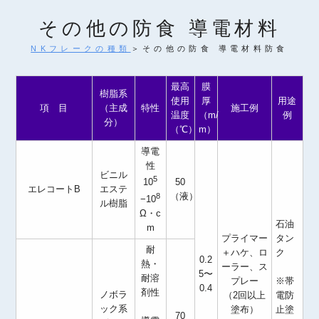
その他の防食 導電材料
NKフレークの種類
＞その他の防食 導電材料防食
最高
膜
樹脂系
使用
厚
用途
項 目
（主成
特性
施工例
温度
（m/
例
分）
（℃）
m）
導電
性
ビニル
5
50
10
エレコートB
エステ
（液）
8
−10
ル樹脂
Ω・c
石油
m
プライマー
タン
耐
＋ハケ、ロ
ク
0.2
熱・
ーラー、ス
5〜
耐溶
プレー
※帯
0.4
剤性
ノボラ
（2回以上
電防
ック系
塗布）
止塗
70