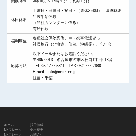
勤務時間
9時00分〜17時30分（休憩60分）
土曜日・日曜日・祝日・（週休2日制）、夏季休暇、
年末年始休暇
休日休暇
（当社カレンダーに依る）
有給休暇
各種社会保険完備、車・携帯電話貸与
福利厚生
社員旅行（北海道、仙台、沖縄等）、忘年会
以下メールまたはお電話ください。
〒465-0013 名古屋市名東区社口1丁目913番
応募方法
TEL.052-777-5311 FAX.052-777-7680
E-mail : info@ncrm.co.jp
担当：千葉
ホーム
採用情報
NKフレーク
会社概要
NKフレーク
お問合せ