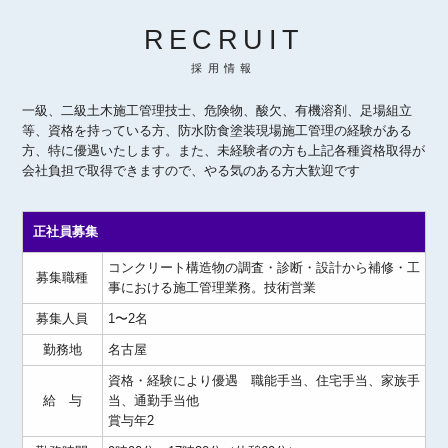
RECRUIT
採用情報
一級、二級土木施工管理技士、危険物、酸欠、有機溶剤、足場組立
等、資格を持っている方、防水防食塗装現場施工管理の経験がある
方、特に優遇いたします。また、未経験者の方も上記各種資格取得が
会社負担で取得できますので、やる気のある方大歓迎です
正社員募集
コンクリート構造物の調査・診断・設計から補修・工
募集職種
事における施工管理業務。技術営業
募集人員
1〜2名
勤務地
名古屋
資格・経験により優遇 職能手当、住宅手当、家族手
給 与
当、通勤手当他
賞与年2