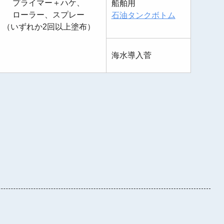
プライマー＋ハケ、
船舶用
ローラー、スプレー
石油タンクボトム
（いずれか2回以上塗布）
海水導入菅