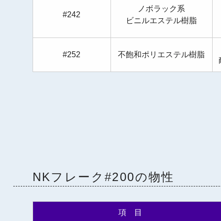
ノボラック系
#242
ビニルエステル樹脂
#252
不飽和ポリエステル樹脂
NKフレーク#200の物性
項 目