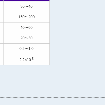
30〜40
150〜200
40〜60
20〜30
0.5〜1.0
-5
2.2×10