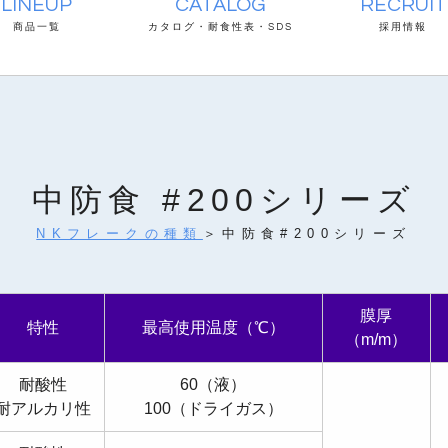
LINEUP
CATALOG
RECRUIT
商品一覧
カタログ・耐食性表・SDS
採用情報
中防食 #200シリーズ
NKフレークの種類
＞中防食#200シリーズ
膜厚
特性
最高使用温度（℃）
（m/m）
耐酸性
60（液）
耐アルカリ性
100（ドライガス）