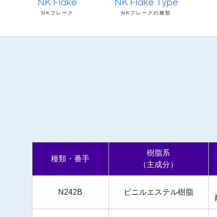
NK Flake
NK Flake Type
NKフレーク
NKフレークの種類
樹脂系
種類・番手
（主成分）
N242B
ビニルエステル樹脂