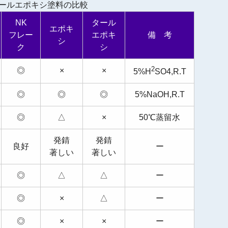
タールエポキシ塗料の比較
NK
タール
エポキ
フレー
エポキ
備 考
シ
ク
シ
2
◎
×
×
5%H
SO4,R.T
◎
◎
◎
5%NaOH,R.T
◎
△
×
50℃蒸留水
発錆
発錆
良好
ー
著しい
著しい
◎
△
△
ー
◎
×
△
ー
◎
×
×
ー