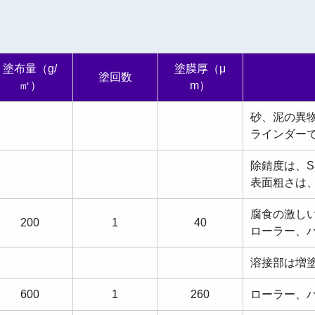
塗布量（g/
塗膜厚（μ
塗回数
㎡）
m）
砂、泥の異
ラインダー
除錆度は、S
表面粗さは、R
腐食の激し
200
1
40
ローラー、
溶接部は増
600
1
260
ローラー、