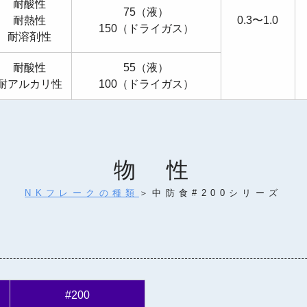
耐酸性
75（液）
耐熱性
0.3〜1.0
150（ドライガス）
耐溶剤性
耐酸性
55（液）
耐アルカリ性
100（ドライガス）
物 性
NKフレークの種類
＞中防食#200シリーズ
#200