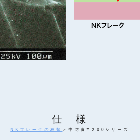
仕 様
NKフレークの種類
＞中防食#２00シリーズ