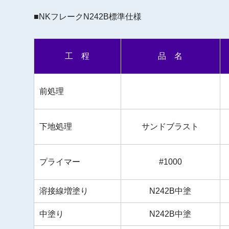
■NKフレークN242B標準仕様
工 程
品 名
前処理
下地処理
サンドブラスト
プライマー
#1000
溶接線増塗り
N242B中塗
中塗り
N242B中塗