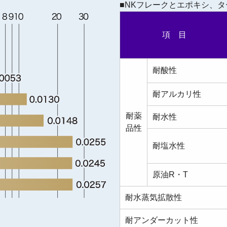
■NKフレークとエポキシ、
項 目
耐酸性
耐アルカリ性
耐薬
耐水性
品性
耐塩水性
原油R・T
耐水蒸気拡散性
耐アンダーカット性