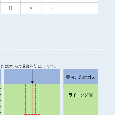
◎
×
×
ー
またはガスの浸透を防止します。