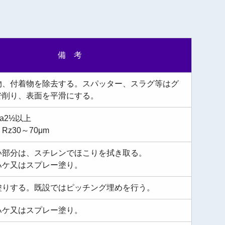
備 考
物、付着物を除去する。スパッター、スラグ等はグ
で削り、表面を平滑にする。
a2½以上
z30～70μm
い部分は、スチレンでほこりを拭き取る。
ハケ又はスプレー塗り。
塗りする。既設ではピッチング埋めを行う。
ハケ又はスプレー塗り。