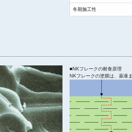
冬期施工性
■NKフレークの耐食原理
NKフレークの塗膜は、薬液