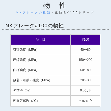
物 性
NKフレークの種類
＞重防食#100シリーズ
NKフレーク#100の物性
項 目
#100
引張強度（MPa）
40〜60
圧縮強度（MPa）
150〜200
曲げ強度（MPa）
60〜80
接着（引張）強度（MPa）
20〜30
伸び率（%）
0.5以下
-5
熱膨張係数（/℃）
2.0×10