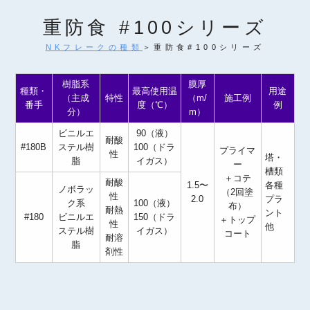
重防食 #100シリーズ
NKフレークの種類
＞重防食#100シリーズ
樹脂系
膜厚
種類・
最高使用温
用途
（主成
特性
（m/
施工例
番手
度（℃）
例
分）
m）
ビニルエ
90（液）
耐酸
#180B
ステル樹
100（ドラ
プライマ
性
塔・
脂
イガス）
ー
槽類
＋コテ
耐酸
1.5〜
各種
ノボラッ
（2回塗
性
2.0
プラ
ク系
100（液）
布）
耐熱
ント
#180
ビニルエ
150（ドラ
＋トップ
性
他
ステル樹
イガス）
コート
耐溶
脂
剤性