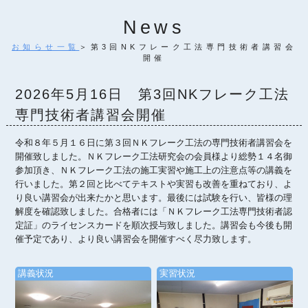
News
お知らせ一覧
＞第3回NKフレーク工法専門技術者講習会
開催
2026年5月16日 第3回NKフレーク工法
専門技術者講習会開催
令和８年５月１６日に第３回ＮＫフレーク工法の専門技術者講習会を
開催致しました。ＮＫフレーク工法研究会の会員様より総勢１４名御
参加頂き、ＮＫフレーク工法の施工実習や施工上の注意点等の講義を
行いました。第２回と比べてテキストや実習も改善を重ねており、よ
り良い講習会が出来たかと思います。最後には試験を行い、皆様の理
解度を確認致しました。合格者には「ＮＫフレーク工法専門技術者認
定証」のライセンスカードを順次授与致しました。講習会も今後も開
催予定であり、より良い講習会を開催すべく尽力致します。
講義状況
実習状況