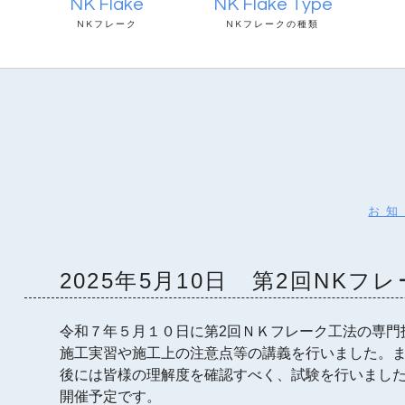
NK Flake
NK Flake Type
NKフレーク
NKフレークの種類
お知
2025年5月10日 第2回NK
令和７年５月１０日に第2回ＮＫフレーク工法の専門
施工実習や施工上の注意点等の講義を行いました。
後には皆様の理解度を確認すべく、試験を行いまし
開催予定です。